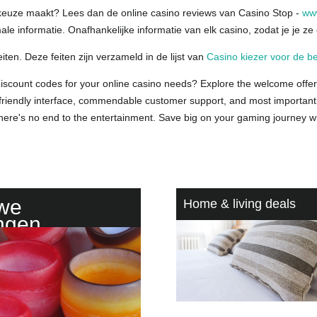
 keuze maakt? Lees dan de online casino reviews van Casino Stop -
www
le informatie. Onafhankelijke informatie van elk casino, zodat je je ze
ten. Deze feiten zijn verzameld in de lijst van
Casino kiezer voor de be
discount codes for your online casino needs? Explore the welcome offer
r-friendly interface, commendable customer support, and most importan
s, there's no end to the entertainment. Save big on your gaming journe
uwe
Home & living deals
ngen