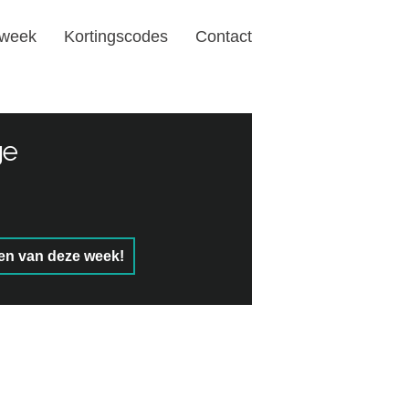
 week
Kortingscodes
Contact
ge
en van deze week!