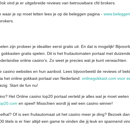
ok vind je er uitgebreide reviews van betrouwbare cfd brokers.
n waar je op moet letten lees je op de beleggen pagina -
www.beleggen
brokers.
en zijn probeer je idealiter eerst gratis uit. En dat is mogelijk! Bijvoor
 gokkasten gratis spelen. Dit is het fruitautomaten portaal met duizen
ederlandse online casino's. Zo weet je precies wat je kunt verwachten.
e casino websites en hun aanbod. Lees bijvoorbeeld de reviews of bekij
 via het online gokkast portaal van Nederland:
onlinegokkast.com voor e
zig. Start de fun nu!
? Het Online casino top20 portaal verteld je alles wat je moet weten 
top20.com
en speel! Misschien wordt jij wel een casino winner!
eelhal? Of is een fruitautomaat uit het casino meer je ding? Bezoek da
0 titels is er hier altijd een game te vinden die jij leuk en spannend vin