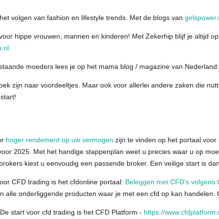
et volgen van fashion en lifestyle trends. Met de blogs van
girlspower.
oor hippe vrouwen, mannen en kinderen! Met Zekerhip blijf je altijd op
.nl
nstaande moeders lees je op het mama blog / magazine van Nederland
ek zijn naar voordeeltjes. Maar ook voor allerlei andere zaken die nuttig
start!
or
hoger rendement op uw vermogen
zijn te vinden op het portaal voor
voor 2025. Met het handige stappenplan weet u precies waar u op moet l
brokers kiest u eenvoudig een passende broker. Een veilige start is d
r CFD trading is het cfdonline portaal:
Beleggen met CFD's volgens 
n alle onderliggende producten waar je met een cfd op kan handelen. 
e start voor cfd trading is het CFD Platform -
https://www.cfdplatform.n