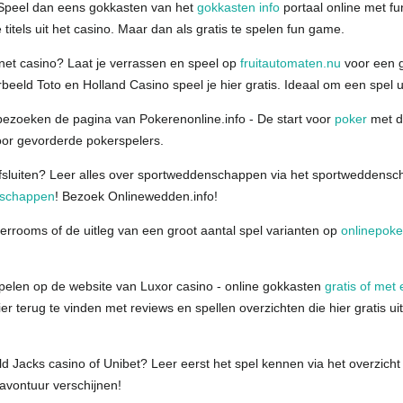
? Speel dan eens gokkasten van het
gokkasten info
portaal online met fu
titels uit het casino. Maar dan als gratis te spelen fun game.
rnet casino? Laat je verrassen en speel op
fruitautomaten.nu
voor een gr
orbeeld Toto en Holland Casino speel je hier gratis. Ideaal om een spel u
 bezoeken de pagina van Pokerenonline.info - De start voor
poker
met d
voor gevorderde pokerspelers.
sluiten? Leer alles over sportweddenschappen via het sportweddensc
enschappen
! Bezoek Onlinewedden.info!
rrooms of de uitleg van een groot aantal spel varianten op
onlinepoke
pelen op de website van Luxor casino - online gokkasten
gratis of met 
er terug te vinden met reviews en spellen overzichten die hier gratis uit
ld Jacks casino of Unibet? Leer eerst het spel kennen via het overzich
 avontuur verschijnen!